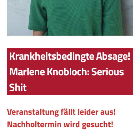
Krankheitsbedingte Absage!
Marlene Knobloch: Serious
Shit
Veranstaltung fällt leider aus!
Nachholtermin wird gesucht!