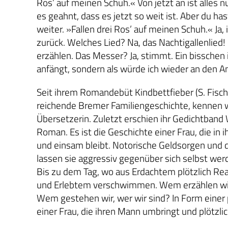
Ros’ auf meinen Schuh.« Von jetzt an ist alles 
es geahnt, dass es jetzt so weit ist. Aber du ha
weiter. »Fallen drei Ros’ auf meinen Schuh.« Ja
zurück. Welches Lied? Na, das Nachtigallenlied
erzählen. Das Messer? Ja, stimmt. Ein bisschen i
anfängt, sondern als würde ich wieder an den A
Seit ihrem Romandebüt Kindbettfieber (S. Fisch
reichende Bremer Familiengeschichte, kennen wir
Übersetzerin. Zuletzt erschien ihr Gedichtband 
Roman. Es ist die Geschichte einer Frau, die in 
und einsam bleibt. Notorische Geldsorgen und
lassen sie aggressiv gegenüber sich selbst wer
Bis zu dem Tag, wo aus Erdachtem plötzlich Re
und Erlebtem verschwimmen. Wem erzählen wir 
Wem gestehen wir, wer wir sind? In Form einer 
einer Frau, die ihren Mann umbringt und plötzli