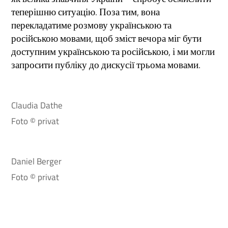
теперішню ситуацію. Поза тим, вона
перекладатиме розмову українською та
російською мовами, щоб зміст вечора міг бути
доступним українською та російською, і ми могли
запросити публіку до дискусії трьома мовами.
Claudia Dathe
Foto © privat
Daniel Berger
Foto © privat