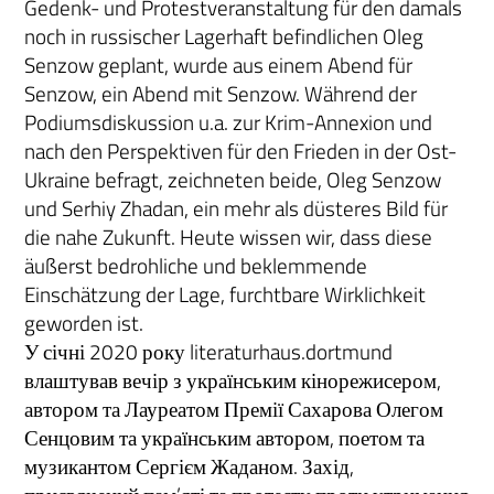
Gedenk- und Protestveranstaltung für den damals
noch in russischer Lagerhaft befindlichen Oleg
Senzow geplant, wurde aus einem Abend für
Senzow, ein Abend mit Senzow. Während der
Podiumsdiskussion u.a. zur Krim-Annexion und
nach den Perspektiven für den Frieden in der Ost-
Ukraine befragt, zeichneten beide, Oleg Senzow
und Serhiy Zhadan, ein mehr als düsteres Bild für
die nahe Zukunft. Heute wissen wir, dass diese
äußerst bedrohliche und beklemmende
Einschätzung der Lage, furchtbare Wirklichkeit
geworden ist.
У січні 2020 року literaturhaus.dortmund
влаштував вечір з українським кінорежисером,
автором та Лауреатом Премії Сахарова Олегом
Сенцовим та українським автором, поетом та
музикантом Сергієм Жаданом. Захід,