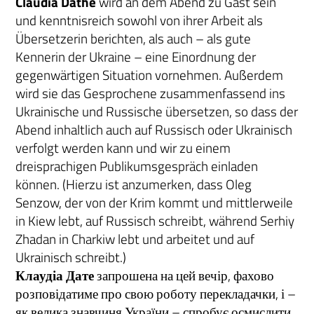
Claudia Dathe
wird an dem Abend zu Gast sein
und kenntnisreich sowohl von ihrer Arbeit als
Übersetzerin berichten, als auch – als gute
Kennerin der Ukraine – eine Einordnung der
gegenwärtigen Situation vornehmen. Außerdem
wird sie das Gesprochene zusammenfassend ins
Ukrainische und Russische übersetzen, so dass der
Abend inhaltlich auch auf Russisch oder Ukrainisch
verfolgt werden kann und wir zu einem
dreisprachigen Publikumsgespräch einladen
können. (Hierzu ist anzumerken, dass Oleg
Senzow, der von der Krim kommt und mittlerweile
in Kiew lebt, auf Russisch schreibt, während Serhiy
Zhadan in Charkiw lebt und arbeitet und auf
Ukrainisch schreibt.)
Клаудіа Дате
запрошена на цей вечір, фахово
розповідатиме про свою роботу перекладачки, і –
як велика знавчиня України – спробує осмислити