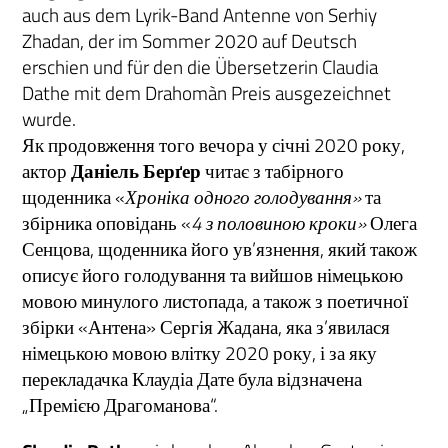
auch aus dem Lyrik-Band Antenne von Serhiy
Zhadan, der im Sommer 2020 auf Deutsch
erschien und für den die Übersetzerin Claudia
Dathe mit dem Drahomàn Preis ausgezeichnet
wurde.
Як продовження того вечора у січні 2020 року,
актор
Даніель Берґер
читає з табірного
щоденника «
Хроніка одного голодування»
та
збірника оповідань «
4 з половиною кроки»
Олега
Сенцова, щоденника його ув’язнення, який також
описує його голодування та вийшов німецькою
мовою минулого листопада, а також з поетичної
збірки «Антена» Сергія Жадана, яка з’явилася
німецькою мовою влітку 2020 року, і за яку
перекладачка Клаудіа Дате була відзначена
„Премією Драгоманова“.