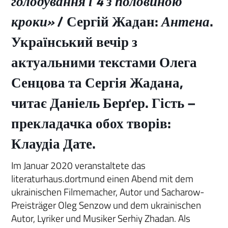
голодування і 4 з половиною
кроки»
/ Сергій Жадан:
Антена
.
Український вечір з
актуальними текстами Олега
Сенцова та Сергія Жадана,
читає Даніель Берґер. Гість –
прекладачка обох творів:
Клаудіа Дате.
Im Januar 2020 veranstaltete das
literaturhaus.dortmund einen Abend mit dem
ukrainischen Filmemacher, Autor und Sacharow-
Preisträger Oleg Senzow und dem ukrainischen
Autor, Lyriker und Musiker Serhiy Zhadan. Als