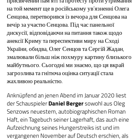
присвячений пам’яті та протесту проти утримання
на той мемент ще в російському ув’язненні Олега
Сенцова, перетворився із вечора для Сенцова на
вечір за участю Сенцова. Під час панельної
дискусії, відповідаючи на питання також щодо
анексії Криму та переспективи миру на Сході
України, обидва, Олег Сенцов та Сергій Жадан,
змалювали більш ніж похмуру картину близького
майбутнього. Сьогодні ми знаємо, що ця вкрай
загрозлива та гнітюча оцінка ситуації стала
жахливою реальністю.
Anknüpfend an jenen Abend im Januar 2020 liest
der Schauspieler
Daniel Berger
sowohl aus Oleg
Senzows neuestem, autobiographischen Roman
Haft, ein Tagebuch seiner Lagerhaft, das auch eine
Aufzeichnung seines Hungerstreiks ist und im
vergangenen November auf Deutsch erschien, als