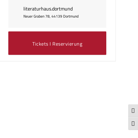
literaturhaus.dortmund
Neuer Graben 78, 44139 Dortmund
Tickets I Reservierung
Umsc
Schr