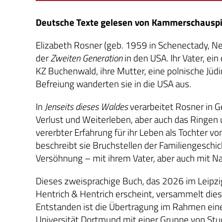
Deutsche Texte gelesen von Kammerschauspi
Elizabeth Rosner (geb. 1959 in Schenectady, Ne
der
Zweiten Generation
in den USA. Ihr Vater, e
KZ Buchenwald, ihre Mutter, eine polnische Jüdi
Befreiung wanderten sie in die USA aus.
In
Jenseits dieses Waldes
verarbeitet Rosner in G
Verlust und Weiterleben, aber auch das Ringen
vererbter Erfahrung für ihr Leben als Tochter v
beschreibt sie Bruchstellen der Familiengeschic
Versöhnung – mit ihrem Vater, aber auch mit Na
Dieses zweisprachige Buch, das 2026 im Leipzig
Hentrich & Hentrich erscheint, versammelt die
Entstanden ist die Übertragung im Rahmen eine
Universität Dortmund mit einer Gruppe von Stud