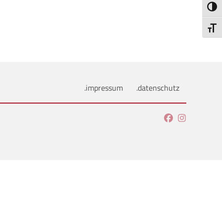
Umsch
Schri
.impressum
.datenschutz