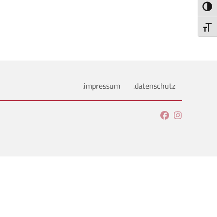
Umsch
Schri
.impressum
.datenschutz