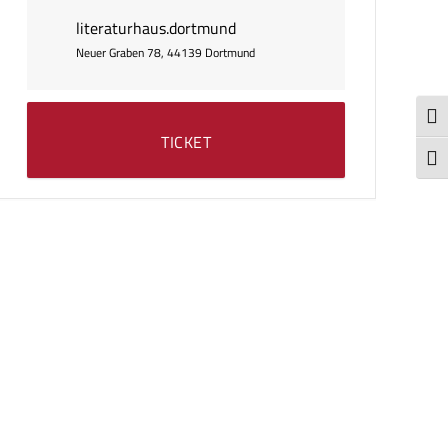
literaturhaus.dortmund
Neuer Graben 78, 44139 Dortmund
Umsc
TICKET
Schr