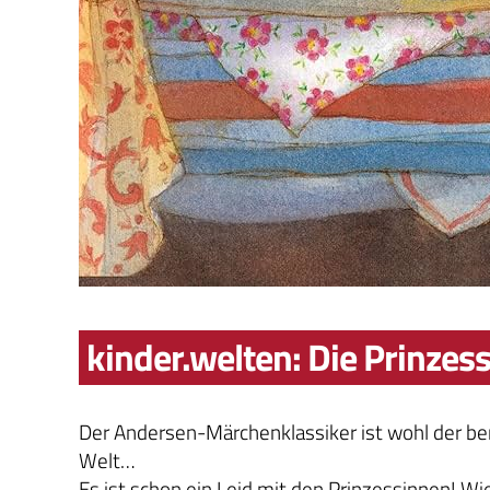
kinder.welten: Die Prinzess
Der Andersen-Märchenklassiker ist wohl der b
Welt…
Es ist schon ein Leid mit den Prinzessinnen! Wie