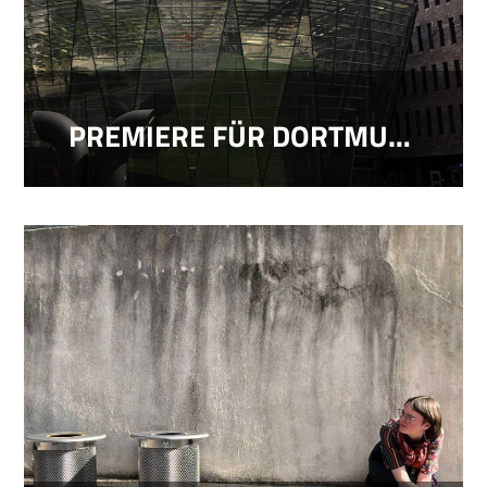
PREMIERE FÜR DORTMUNDS LITERATURSZENE: DORTMUNDER TEXTTAGE BÜNDELN ERSTMALS LOKALE LITERATUR AN EINEM WOCHENENDE