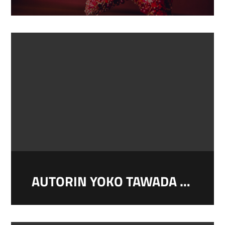
AUTORIN YOKO TAWADA ERHÄLT NELLY-SACHS-PREIS DER STADT DORTMUND