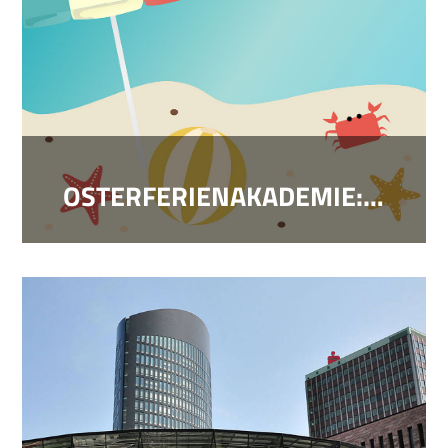
OSTERFERIENAKADEMIE: URLAUB IST DIE SCHÖNSTE ZEIT IM LEBEN!