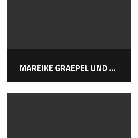
MAREIKE GRAEPEL UND CHRISTIAN DONOVAN: WEIHNACHTLICHE GESCHICHTEN UND MUSIK VON DER GRÜNEN INSEL