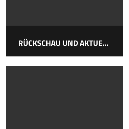
RÜCKSCHAU UND AKTUELLE AUSSTELLUNG: RALF THENIOR IM LITERATURHAUS