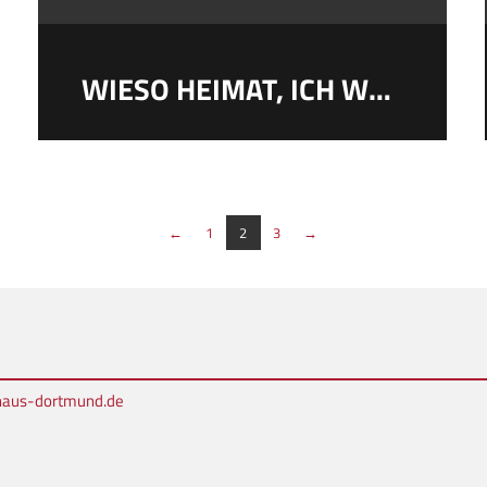
WIESO HEIMAT, ICH WOHNE ZUR MIETE
←
1
2
3
→
rhaus-dortmund.de